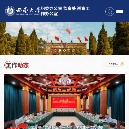
纪委办公室 监察处 巡察工
作办公室
工作
动态
2026-07-07
学校组织开展新提任处级领导干部集体廉政谈话