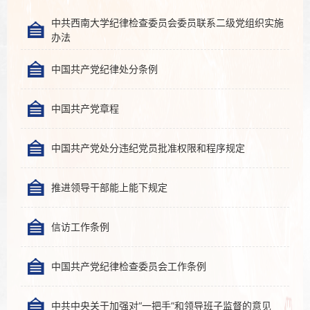
中共西南大学纪律检查委员会委员联系二级党组织实施
办法
中国共产党纪律处分条例
中国共产党章程
中国共产党处分违纪党员批准权限和程序规定
推进领导干部能上能下规定
信访工作条例
中国共产党纪律检查委员会工作条例
中共中央关于加强对“一把手”和领导班子监督的意见